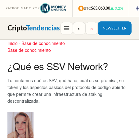
BTC
$65.063,00
▲ 0,2%
PATROCINADO POR
Cripto
Tendencias
◐
⌕
NEWSLETTER
Inicio
·
Base de conocimiento
Base de conocimiento
¿Qué es SSV Network?
Te contamos qué es SSV, qué hace, cuál es su premisa, su
token y los aspectos básicos del protocolo de código abierto
que permite crear una infraestructura de staking
descentralizada.