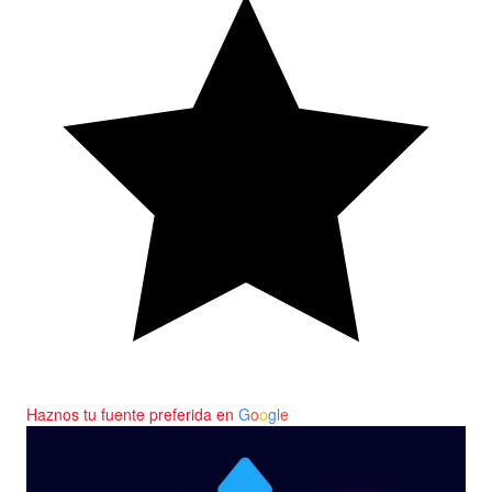
Haznos tu fuente preferida en
G
o
o
g
l
e