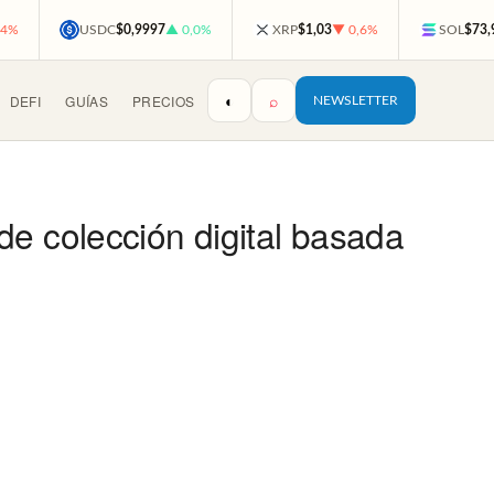
,4%
USDC
$0,9997
▲ 0,0%
XRP
$1,03
▼ 0,6%
SOL
$73,
◐
⌕
DEFI
GUÍAS
PRECIOS
NEWSLETTER
e colección digital basada