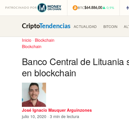
BTC
$64.886,00
▲ 0,9%
PATROCINADO POR
Cripto
Tendencias
ACTUALIDAD
BITCOIN
AL
Inicio
·
Blockchain
Blockchain
Banco Central de Lituania 
en blockchain
José Ignacio Mauquer Arguinzones
julio 10, 2020 · 3 min de lectura