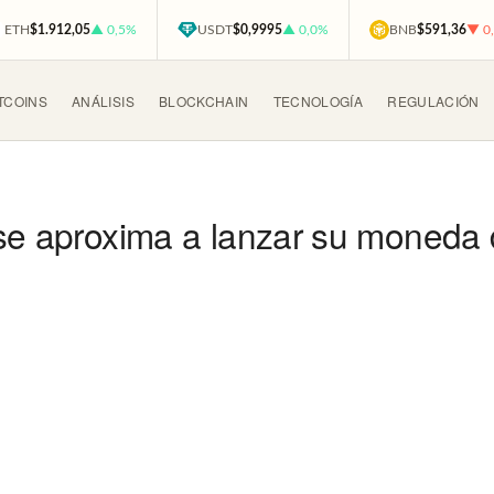
ETH
$1.912,05
▲ 0,5%
USDT
$0,9995
▲ 0,0%
BNB
$591,36
▼ 0
TCOINS
ANÁLISIS
BLOCKCHAIN
TECNOLOGÍA
REGULACIÓN
se aproxima a lanzar su moneda d