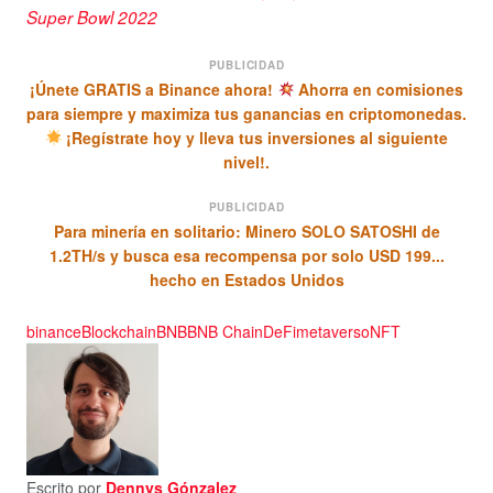
Super Bowl 2022
PUBLICIDAD
¡Únete GRATIS a Binance ahora!
Ahorra en comisiones
para siempre y maximiza tus ganancias en criptomonedas.
¡Regístrate hoy y lleva tus inversiones al siguiente
nivel!.
PUBLICIDAD
Para minería en solitario: Minero SOLO SATOSHI de
1.2TH/s y busca esa recompensa por solo USD 199...
hecho en Estados Unidos
binance
Blockchain
BNB
BNB Chain
DeFi
metaverso
NFT
Escrito por
Dennys Gónzalez