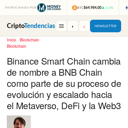
BTC
$64.984,00
▲ 1,0%
PATROCINADO POR
Cripto
Tendencias
◐
⌕
NEWSLETTER
Inicio
·
Blockchain
Blockchain
Binance Smart Chain cambia
de nombre a BNB Chain
como parte de su proceso de
evolución y escalado hacia
el Metaverso, DeFi y la Web3