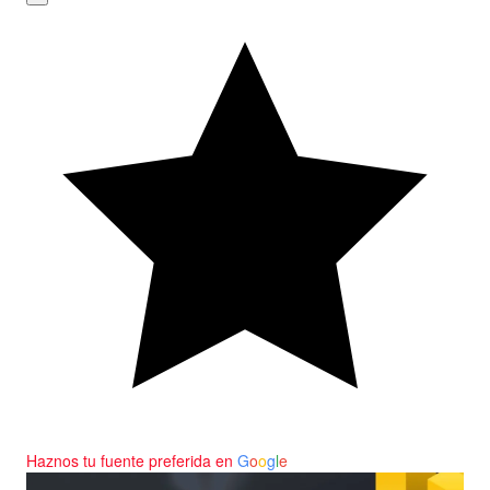
Haznos tu fuente preferida en
G
o
o
g
l
e