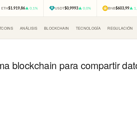
ETH
$1.919,86
▲ 0,1%
USDT
$0,9993
▲ 0,0%
BNB
$603,99
▲ 1
TCOINS
ANÁLISIS
BLOCKCHAIN
TECNOLOGÍA
REGULACIÓN
ma blockchain para compartir dat