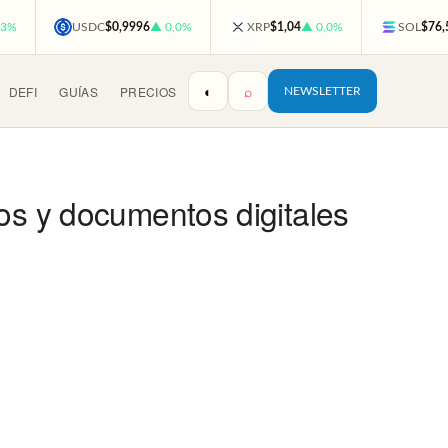
,3%
USDC
$0,9996
▲ 0,0%
XRP
$1,04
▲ 0,0%
SOL
$76,
◐
⌕
DEFI
GUÍAS
PRECIOS
NEWSLETTER
os y documentos digitales