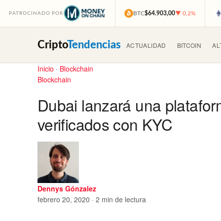
BTC
$64.903,00
▼ 0,2%
PATROCINADO POR
Cripto
Tendencias
ACTUALIDAD
BITCOIN
AL
Inicio
·
Blockchain
Blockchain
Dubai lanzará una platafor
verificados con KYC
Dennys Gónzalez
febrero 20, 2020 · 2 min de lectura