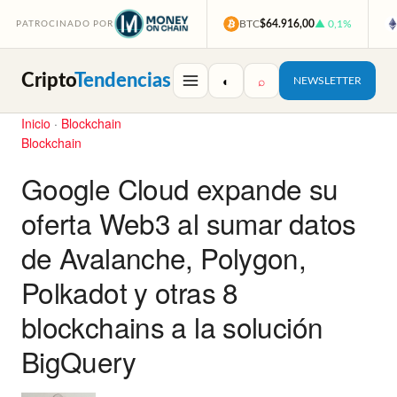
BTC
$64.916,00
▲ 0,1%
PATROCINADO POR
Cripto
Tendencias
◐
⌕
NEWSLETTER
Inicio
·
Blockchain
Blockchain
Google Cloud expande su
oferta Web3 al sumar datos
de Avalanche, Polygon,
Polkadot y otras 8
blockchains a la solución
BigQuery