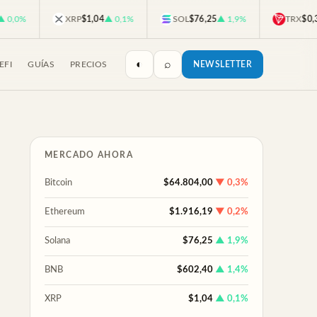
%
XRP
$1,04
▲ 0,1%
SOL
$76,25
▲ 1,9%
TRX
$0,3297
◐
⌕
EFI
GUÍAS
PRECIOS
NEWSLETTER
MERCADO AHORA
Bitcoin
$64.804,00
▼ 0,3%
Ethereum
$1.916,19
▼ 0,2%
Solana
$76,25
▲ 1,9%
BNB
$602,40
▲ 1,4%
XRP
$1,04
▲ 0,1%