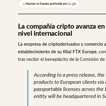
G
o
o
g
l
e
Haznos tu fuente preferida en
La compañía cripto avanza en 
nivel internacional
La empresa de criptoderivados y comercio 
establecimiento de su filial FTX Europe
, co
tras recibir el beneplácito de la Comisión de
According to a press release, the 
products to European clients via 
passportable licenses across th
entity will be headquartered in 