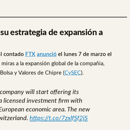
su estrategia de expansión a
al contado
FTX
anunció
el lunes 7 de marzo el
n miras a la expansión global de la compañia,
 Bolsa y Valores de Chipre (
CySEC
).
company will start offering its
a licensed investment firm with
e European economic area. The new
Switzerland.
https://t.co/7zxlfSf2jS