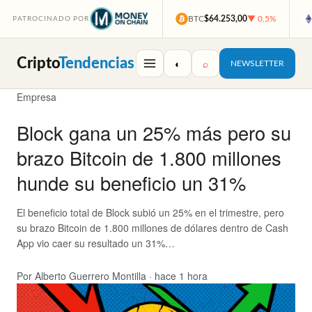
BTC
$64.253,00
▼ 0,5%
PATROCINADO POR
Cripto
Tendencias
◐
⌕
NEWSLETTER
Empresa
Block gana un 25% más pero su
brazo Bitcoin de 1.800 millones
hunde su beneficio un 31%
El beneficio total de Block subió un 25% en el trimestre, pero
su brazo Bitcoin de 1.800 millones de dólares dentro de Cash
App vio caer su resultado un 31%…
Por Alberto Guerrero Montilla
·
hace 1 hora