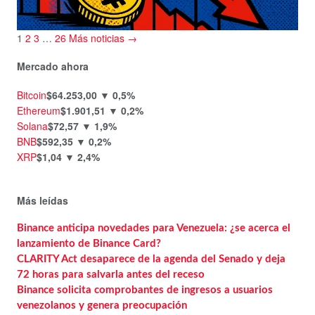
1
2
3
…
26
Más noticias →
Mercado ahora
Bitcoin
$64.253,00
▼ 0,5%
Ethereum
$1.901,51
▼ 0,2%
Solana
$72,57
▼ 1,9%
BNB
$592,35
▼ 0,2%
XRP
$1,04
▼ 2,4%
Más leídas
Binance anticipa novedades para Venezuela: ¿se acerca el
lanzamiento de Binance Card?
CLARITY Act desaparece de la agenda del Senado y deja
72 horas para salvarla antes del receso
Binance solicita comprobantes de ingresos a usuarios
venezolanos y genera preocupación