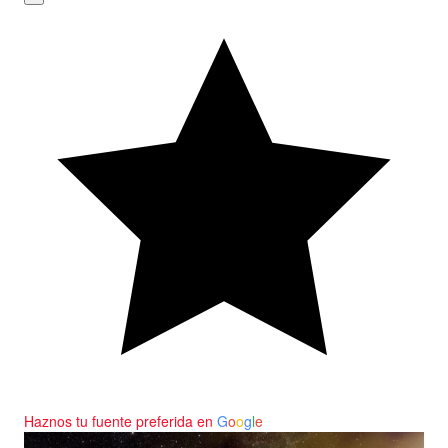
Haznos tu fuente preferida en
G
o
o
g
l
e