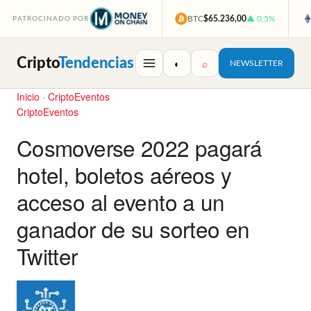
BTC
$65.236,00
▲ 0,5%
PATROCINADO POR
Cripto
Tendencias
◐
⌕
NEWSLETTER
Inicio
·
CriptoEventos
CriptoEventos
Cosmoverse 2022 pagará
hotel, boletos aéreos y
acceso al evento a un
ganador de su sorteo en
Twitter