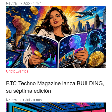
Neutral
· 7 Ago · 4 min
CriptoEventos
BTC Techno Magazine lanza BUILDING,
su séptima edición
Neutral
· 31 Jul · 3 min