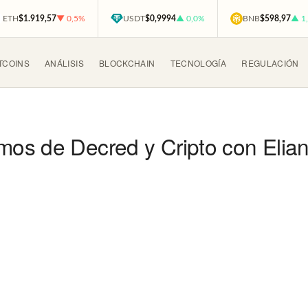
ETH
$1.919,57
▼ 0,5%
USDT
$0,9994
▲ 0,0%
BNB
$598,97
▲ 1
TCOINS
ANÁLISIS
BLOCKCHAIN
TECNOLOGÍA
REGULACIÓN
os de Decred y Cripto con Elia