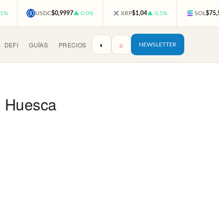
,1%
USDC
$0,9997
▲ 0,0%
XRP
$1,04
▲ 0,5%
SOL
$75,
◐
⌕
DEFI
GUÍAS
PRECIOS
NEWSLETTER
n Huesca