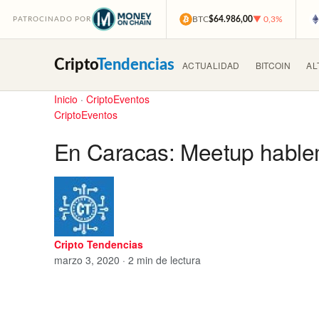
BTC
$64.986,00
▼ 0,3%
PATROCINADO POR
Cripto
Tendencias
ACTUALIDAD
BITCOIN
AL
Inicio
·
CriptoEventos
CriptoEventos
En Caracas: Meetup hablem
Cripto Tendencias
marzo 3, 2020 · 2 min de lectura