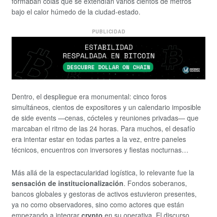
formaban colas que se extendían varios cientos de metros
bajo el calor húmedo de la ciudad-estado.
PUBLICIDAD
Dentro, el despliegue era monumental: cinco foros
simultáneos, cientos de expositores y un calendario imposible
de side events —cenas, cócteles y reuniones privadas— que
marcaban el ritmo de las 24 horas. Para muchos, el desafío
era intentar estar en todas partes a la vez, entre paneles
técnicos, encuentros con inversores y fiestas nocturnas…
Más allá de la espectacularidad logística, lo relevante fue la
sensación de institucionalización
. Fondos soberanos,
bancos globales y gestoras de activos estuvieron presentes,
ya no como observadores, sino como actores que están
empezando a integrar
crypto
en su operativa. El discurso