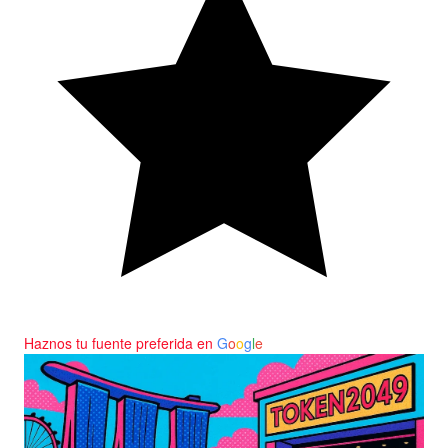
Haznos tu fuente preferida en
G
o
o
g
l
e