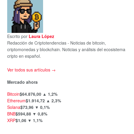
Escrito por
Laura López
Redacción de Criptotendencias - Noticias de bitcoin,
criptomonedas y blockchain. Noticias y análisis del ecosistema
cripto en español.
Ver todos sus artículos →
Mercado ahora
Bitcoin
$64.876,00
▲ 1,2%
Ethereum
$1.914,72
▲ 2,3%
Solana
$73,96
▼ 0,1%
BNB
$594,88
▼ 0,8%
XRP
$1,06
▼ 1,1%