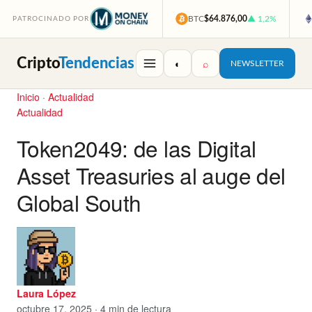
BTC
$64.876,00
▲ 1,2%
PATROCINADO POR
Cripto
Tendencias
◐
⌕
NEWSLETTER
Inicio
·
Actualidad
Actualidad
Token2049: de las Digital
Asset Treasuries al auge del
Global South
Laura López
octubre 17, 2025 · 4 min de lectura