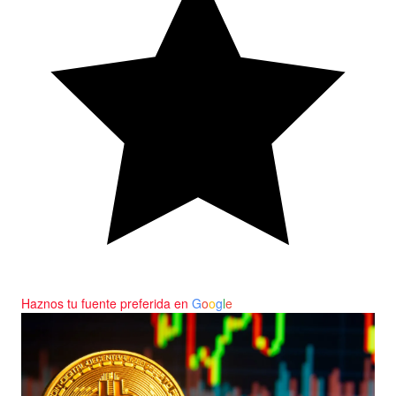
Haznos tu fuente preferida en
G
o
o
g
l
e