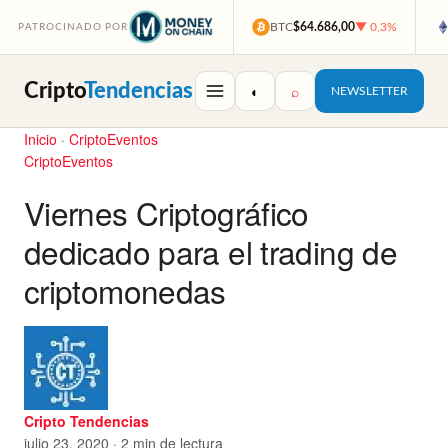
BTC
$64.686,00
▼ 0,3%
PATROCINADO POR
Cripto
Tendencias
◐
⌕
NEWSLETTER
Inicio
·
CriptoEventos
CriptoEventos
Viernes Criptográfico
dedicado para el trading de
criptomonedas
Cripto Tendencias
julio 23, 2020 · 2 min de lectura