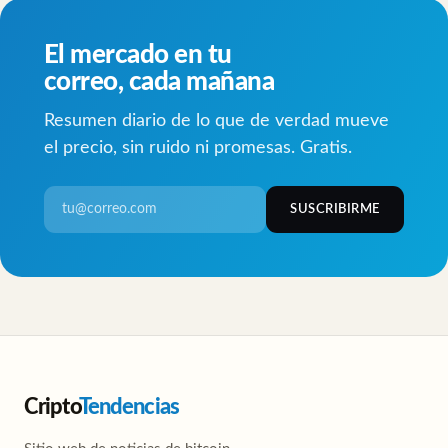
El mercado en tu
correo, cada mañana
Resumen diario de lo que de verdad mueve
el precio, sin ruido ni promesas. Gratis.
SUSCRIBIRME
Cripto
Tendencias