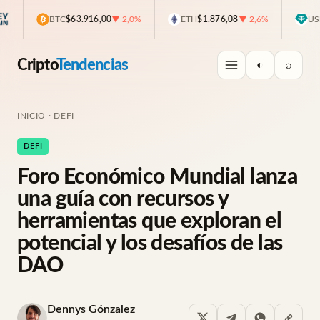
BTC
$63.916,00
▼ 2,0%
ETH
$1.876,08
▼ 2,6%
USDT
$
Cripto
Tendencias
◐
⌕
INICIO
·
DEFI
DEFI
Foro Económico Mundial lanza
una guía con recursos y
herramientas que exploran el
potencial y los desafíos de las
DAO
Dennys Gónzalez