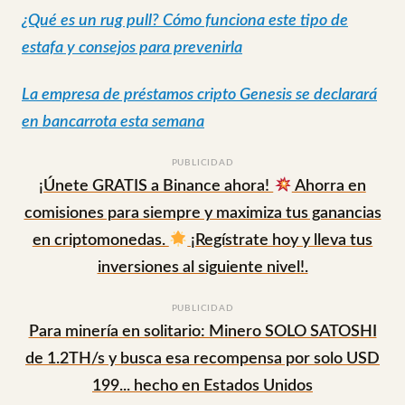
¿Qué es un rug pull? Cómo funciona este tipo de
estafa y consejos para prevenirla
La empresa de préstamos cripto Genesis se declarará
en bancarrota esta semana
PUBLICIDAD
¡Únete GRATIS a Binance ahora!
Ahorra en
comisiones para siempre y maximiza tus ganancias
en criptomonedas.
¡Regístrate hoy y lleva tus
inversiones al siguiente nivel!.
PUBLICIDAD
Para minería en solitario: Minero SOLO SATOSHI
de 1.2TH/s y busca esa recompensa por solo USD
199... hecho en Estados Unidos