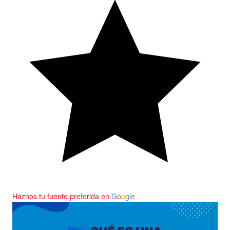
Haznos tu fuente preferida en
G
o
o
g
l
e