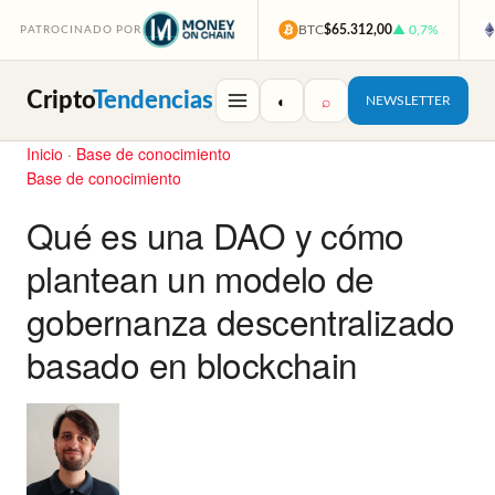
BTC
$65.312,00
▲ 0,7%
PATROCINADO POR
Cripto
Tendencias
◐
⌕
NEWSLETTER
Inicio
·
Base de conocimiento
Base de conocimiento
Qué es una DAO y cómo
plantean un modelo de
gobernanza descentralizado
basado en blockchain