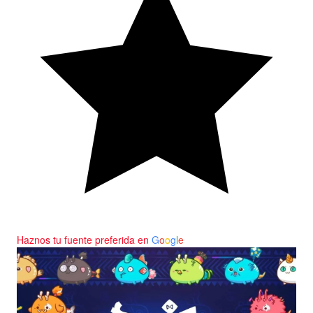
Haznos tu fuente preferida en
G
o
o
g
l
e