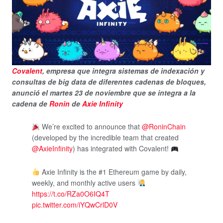
Covalent
, empresa que integra sistemas de indexación y
consultas de big data de diferentes cadenas de bloques,
anunció el martes 23 de noviembre que se integra a la
cadena de
Ronin
de
Axie Infinity
We’re excited to announce that
@RoninChain
(developed by the incredible team that created
@AxieInfinity
) has integrated with Covalent!
Axie Infinity is the #1 Ethereum game by daily,
weekly, and monthly active users
https://t.co/RZa0O6IQ4T
pic.twitter.com/iYQwCrlD0V