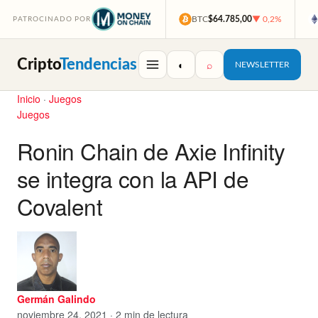
BTC
$64.785,00
▼ 0,2%
PATROCINADO POR
Cripto
Tendencias
◐
⌕
NEWSLETTER
Inicio
·
Juegos
Juegos
Ronin Chain de Axie Infinity
se integra con la API de
Covalent
Germán Galindo
noviembre 24, 2021 · 2 min de lectura