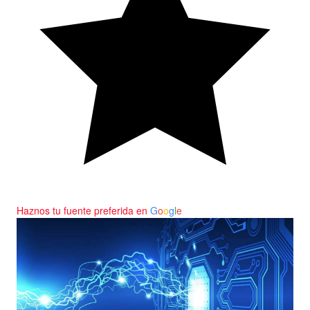
Haznos tu fuente preferida en
G
o
o
g
l
e