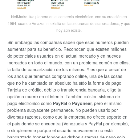
NetMarket fue pionera en el comercio electrónico, con su creación en
1994, cuando Amazon ni existía en las neuronas de sus creadores, y que
hoy aún existe.
Sin embargo las compañías saben que esos números pueden
aumentar para su beneficio. Reconocen que existen millones
de potenciales usuarios en el actual mercado y en nuevos
mercados en todo el mundo, con un problema común en ellos,
la falta de bancarización de los mismos. Y es que a pesar de
los años que tenemos comprando online, una de las cosas
que no ha cambiado en absoluto ha sido la forma de pago.
Tarjeta de crédito, débito o transferencia bancaria, elige tu
opción o muere en el intento. También existen sistema de
pago electrónico como
PayPal
o
Payoneer,
pero el mismo
problema subyacente permanece. No pueden usarlo por
diversas razones, como que la empresa no ofrece soporte en
el país donde se encuentra (Venezuela y PayPal por ejemplo),
o simplemente porque el usuario nuevamente no está
bancarizado (poner fondos en dichos sistemas de pago solo