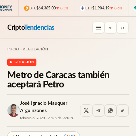
BTC
$64.365,00
▼ 0,5%
ETH
$1.904,19
▼ 0,6%
Cripto
Tendencias
◐
⌕
INICIO
·
REGULACIÓN
REGULACIÓN
Metro de Caracas también
aceptará Petro
José Ignacio Mauquer
Arguinzones
febrero 6, 2020 · 2 min de lectura