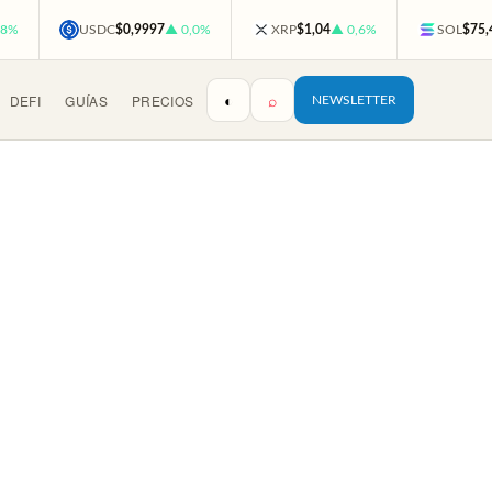
,8%
USDC
$0,9997
▲ 0,0%
XRP
$1,04
▲ 0,6%
SOL
$75,
◐
⌕
DEFI
GUÍAS
PRECIOS
NEWSLETTER