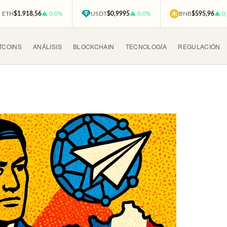
ETH
$1.918,56
▲ 0,0%
USDT
$0,9995
▲ 0,0%
BNB
$595,96
▲ 0
TCOINS
ANÁLISIS
BLOCKCHAIN
TECNOLOGÍA
REGULACIÓN