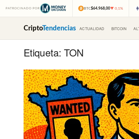
BTC
$64.968,00
▼ 0,1%
PATROCINADO POR
Cripto
Tendencias
ACTUALIDAD
BITCOIN
AL
Etiqueta: TON