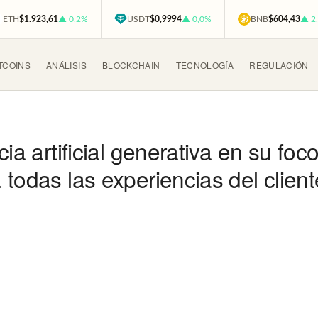
ETH
$1.923,61
▲ 0,2%
USDT
$0,9994
▲ 0,0%
BNB
$604,43
▲ 2
TCOINS
ANÁLISIS
BLOCKCHAIN
TECNOLOGÍA
REGULACIÓN
ia artificial generativa en su foc
 todas las experiencias del clien