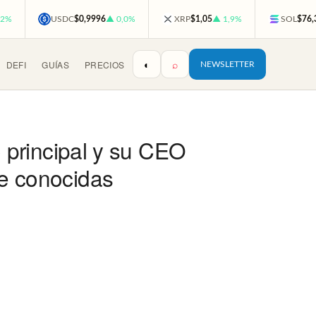
,2%
USDC
$0,9996
▲ 0,0%
XRP
$1,05
▲ 1,9%
SOL
$76,
◐
⌕
DEFI
GUÍAS
PRECIOS
NEWSLETTER
o principal y su CEO
te conocidas