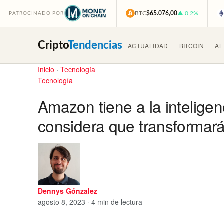
BTC
$65.076,00
▲ 0,2%
PATROCINADO POR
Cripto
Tendencias
ACTUALIDAD
BITCOIN
AL
Inicio
·
Tecnología
Tecnología
Amazon tiene a la inteligenc
considera que transformará
Dennys Gónzalez
agosto 8, 2023 · 4 min de lectura