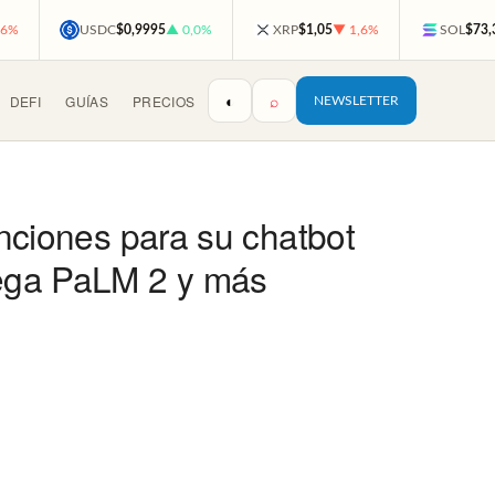
,6%
USDC
$0,9995
▲ 0,0%
XRP
$1,05
▼ 1,6%
SOL
$73,
◐
⌕
DEFI
GUÍAS
PRECIOS
NEWSLETTER
unciones para su chatbot
llega PaLM 2 y más