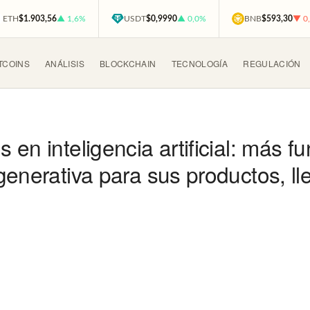
ETH
$1.903,56
▲ 1,6%
USDT
$0,9990
▲ 0,0%
BNB
$593,30
▼ 0
TCOINS
ANÁLISIS
BLOCKCHAIN
TECNOLOGÍA
REGULACIÓN
en inteligencia artificial: más f
generativa para sus productos, 