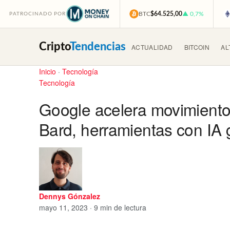
BTC
$64.525,00
▲ 0,7%
PATROCINADO POR
Cripto
Tendencias
ACTUALIDAD
BITCOIN
AL
Inicio
·
Tecnología
Tecnología
Google acelera movimientos 
Bard, herramientas con IA 
Dennys Gónzalez
mayo 11, 2023 · 9 min de lectura