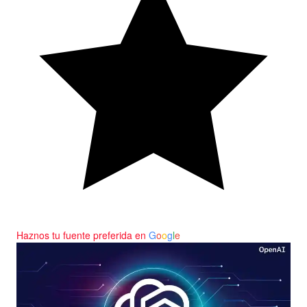
Haznos tu fuente preferida en
G
o
o
g
l
e