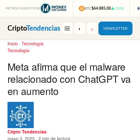
BTC
$64.885,00
▲ 0,9%
PATROCINADO POR
Cripto
Tendencias
◐
⌕
NEWSLETTER
Inicio
·
Tecnología
Tecnología
Meta afirma que el malware
relacionado con ChatGPT va
en aumento
Cripto Tendencias
mayo 3, 2023 · 2 min de lectura