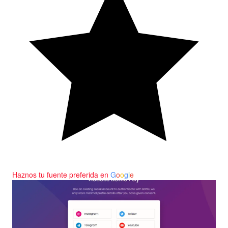
Haznos tu fuente preferida en
G
o
o
g
l
e