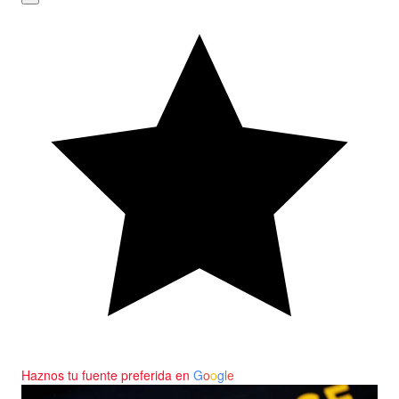
Haznos tu fuente preferida en
G
o
o
g
l
e