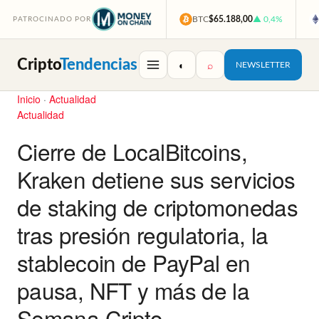
BTC
$65.188,00
▲ 0,4%
PATROCINADO POR
Cripto
Tendencias
◐
⌕
NEWSLETTER
Inicio
·
Actualidad
Actualidad
Cierre de LocalBitcoins,
Kraken detiene sus servicios
de staking de criptomonedas
tras presión regulatoria, la
stablecoin de PayPal en
pausa, NFT y más de la
Semana Cripto