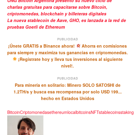
ONG Bitcoin Argentina presentó su nuevo ciclo de
charlas gratuitas para capacitarse sobre Bitcoin,
criptomonedas, blockchain y billeteras digitales
La nueva stablecoin de Aave, GHO, es lanzada a la red de
pruebas Goerli de Ethereum
PUBLICIDAD
¡Únete GRATIS a Binance ahora!
Ahorra en comisiones
para siempre y maximiza tus ganancias en criptomonedas.
¡Regístrate hoy y lleva tus inversiones al siguiente
nivel!.
PUBLICIDAD
Para minería en solitario: Minero SOLO SATOSHI de
1.2TH/s y busca esa recompensa por solo USD 199...
hecho en Estados Unidos
Bitcoin
Criptomonedas
ethereum
localbitcoins
NFT
stablecoins
staking