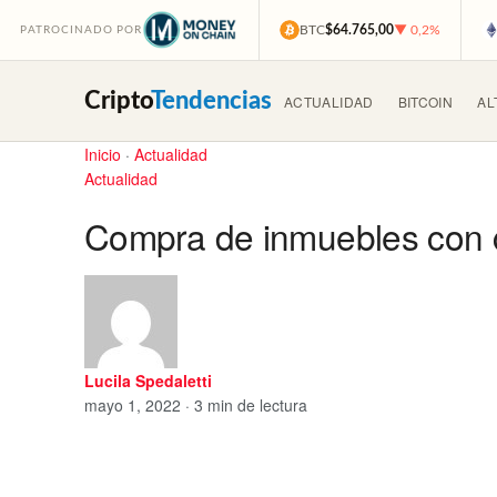
BTC
$64.765,00
▼ 0,2%
PATROCINADO POR
Cripto
Tendencias
ACTUALIDAD
BITCOIN
AL
Inicio
·
Actualidad
Actualidad
Compra de inmuebles con 
Lucila Spedaletti
mayo 1, 2022 · 3 min de lectura