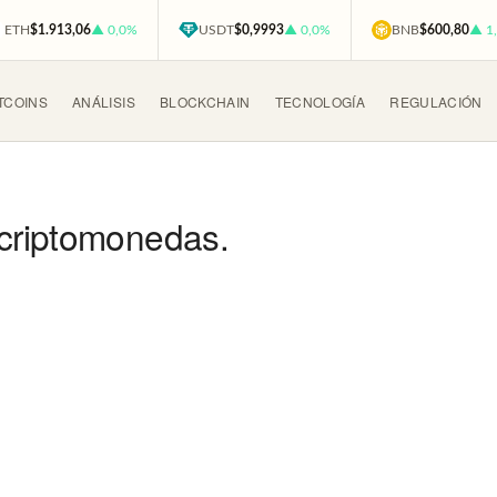
ETH
$1.913,06
▲ 0,0%
USDT
$0,9993
▲ 0,0%
BNB
$600,80
▲ 1
TCOINS
ANÁLISIS
BLOCKCHAIN
TECNOLOGÍA
REGULACIÓN
criptomonedas.