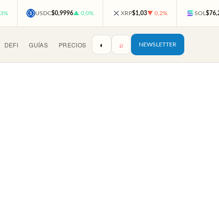
,3%
USDC
$0,9996
▲ 0,0%
XRP
$1,03
▼ 0,2%
SOL
$76,
◐
⌕
DEFI
GUÍAS
PRECIOS
NEWSLETTER