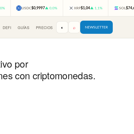
,0%
USDC
$0,9997
▲ 0,0%
XRP
$1,04
▲ 1,1%
SOL
$74,
◐
⌕
DEFI
GUÍAS
PRECIOS
NEWSLETTER
ivo por
ones con criptomonedas.