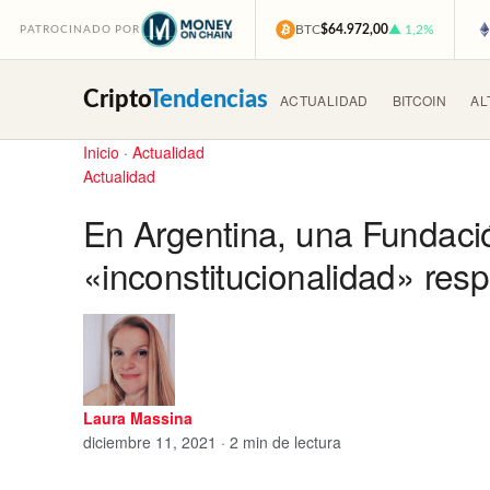
BTC
$64.972,00
▲ 1,2%
PATROCINADO POR
Cripto
Tendencias
ACTUALIDAD
BITCOIN
AL
Inicio
·
Actualidad
Actualidad
En Argentina, una Fundació
«inconstitucionalidad» res
Laura Massina
diciembre 11, 2021 · 2 min de lectura