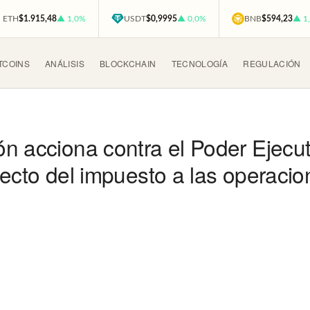
ETH
$1.915,48
▲ 1,0%
USDT
$0,9995
▲ 0,0%
BNB
$594,23
▲ 1
TCOINS
ANÁLISIS
BLOCKCHAIN
TECNOLOGÍA
REGULACIÓN
n acciona contra el Poder Ejecut
pecto del impuesto a las operaci