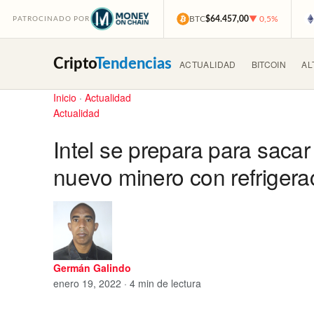
BTC
$64.457,00
▼ 0,5%
PATROCINADO POR
Cripto
Tendencias
ACTUALIDAD
BITCOIN
AL
Inicio
·
Actualidad
Actualidad
Intel se prepara para sacar
nuevo minero con refrigerac
Germán Galindo
enero 19, 2022 · 4 min de lectura