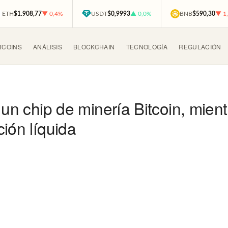
ETH
$1.908,77
▼ 0,4%
USDT
$0,9993
▲ 0,0%
BNB
$590,30
▼ 1
TCOINS
ANÁLISIS
BLOCKCHAIN
TECNOLOGÍA
REGULACIÓN
 un chip de minería Bitcoin, mien
ión líquida