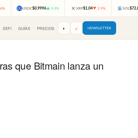
,6%
USDC
$0,9996
▲ 0,0%
XRP
$1,04
▼ 2,9%
SOL
$72,
◐
⌕
DEFI
GUÍAS
PRECIOS
NEWSLETTER
tras que Bitmain lanza un