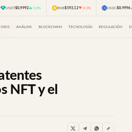
SDT
$0,9992
▲ 0,0%
BNB
$593,12
▼ 0,1%
USDC
$0,9996
▲ 0,
COINS
ANÁLISIS
BLOCKCHAIN
TECNOLOGÍA
REGULACIÓN
D
atentes
os NFT y el