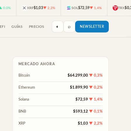
0%
XRP
$1,03
▼ 2,2%
SOL
$72,59
▼ 1,4%
TRX
$0,3274
◐
⌕
EFI
GUÍAS
PRECIOS
NEWSLETTER
MERCADO AHORA
Bitcoin
$64.299,00
▼ 0,3%
Ethereum
$1.899,90
▼ 0,2%
Solana
$72,59
▼ 1,4%
BNB
$593,12
▼ 0,1%
XRP
$1,03
▼ 2,2%