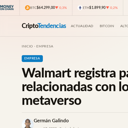
BTC
$64.299,00
▼ 0,3%
ETH
$1.899,90
▼ 0,2%
U
Cripto
Tendencias
ACTUALIDAD
BITCOIN
ALT
INICIO
·
EMPRESA
EMPRESA
Walmart registra p
relacionadas con l
metaverso
Germán Galindo