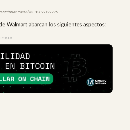
document/553279853/USPTO-97197296
de Walmart abarcan los siguientes aspectos:
LICIDAD