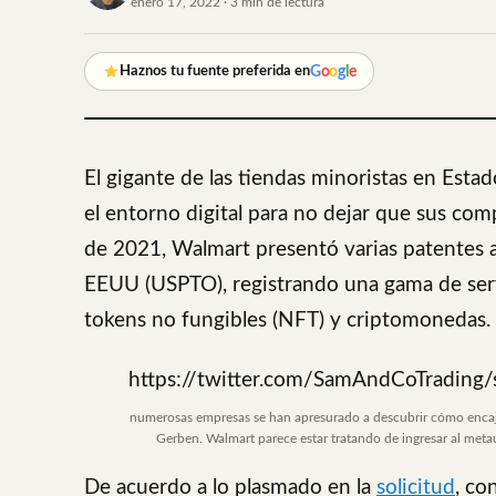
enero 17, 2022 · 3 min de lectura
G
o
o
g
l
e
Haznos tu fuente preferida en
El gigante de las tiendas minoristas en Est
el entorno digital para no dejar que sus co
de 2021, Walmart presentó varias patentes a
EEUU (USPTO), registrando una gama de servi
tokens no fungibles (NFT) y criptomonedas.
https://twitter.com/SamAndCoTradin
numerosas empresas se han apresurado a descubrir cómo encajar
Gerben. Walmart parece estar tratando de ingresar al meta
De acuerdo a lo plasmado en la
solicitud
, co