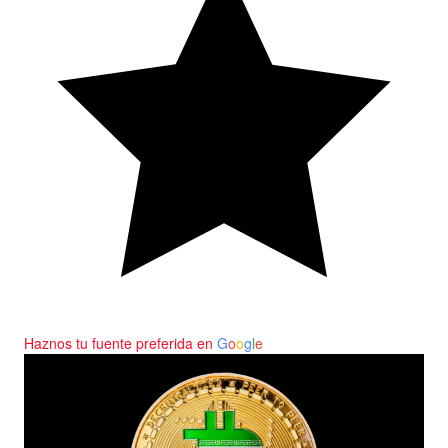
Haznos tu fuente preferida en
G
o
o
g
l
e