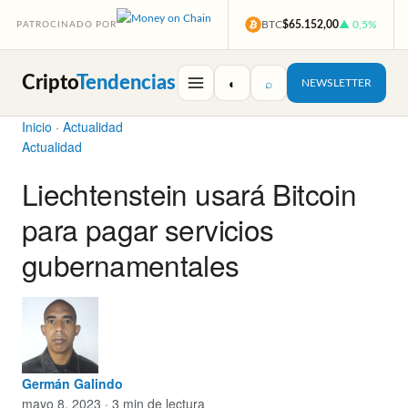
BTC
$65.152,00
▲ 0,5%
PATROCINADO POR
Cripto
Tendencias
◐
⌕
NEWSLETTER
Inicio
·
Actualidad
Actualidad
Liechtenstein usará Bitcoin
para pagar servicios
gubernamentales
Germán Galindo
mayo 8, 2023 · 3 min de lectura