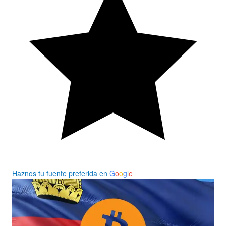
Haznos tu fuente preferida en
G
o
o
g
l
e