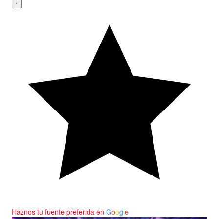
Haznos tu fuente preferida en
G
o
o
g
l
e