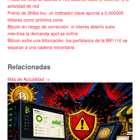
actividad de red
Precio de Shiba Inu: un indicador clave apunta a 0,000005
dólares como próxima zona
Bitcoin en riesgo de corrección: el interés abierto sube
mientras la demanda spot se enfría
Bitcoin sufre una bifurcación: los partidarios de la BIP-110 se
separan a una cadena minoritaria
Relacionadas
Más de Actualidad →