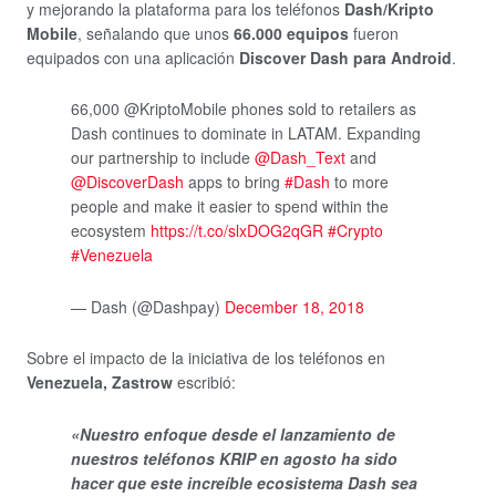
y mejorando la plataforma para los teléfonos
Dash/Kripto
Mobile
, señalando que unos
66.000 equipos
fueron
equipados con una aplicación
Discover Dash para Android
.
66,000 @KriptoMobile phones sold to retailers as
Dash continues to dominate in LATAM. Expanding
our partnership to include
@Dash_Text
and
@DiscoverDash
apps to bring
#Dash
to more
people and make it easier to spend within the
ecosystem
https://t.co/slxDOG2qGR
#Crypto
#Venezuela
— Dash (@Dashpay)
December 18, 2018
Sobre el impacto de la iniciativa de los teléfonos en
Venezuela, Zastrow
escribió:
«Nuestro enfoque desde el lanzamiento de
nuestros teléfonos KRIP en agosto ha sido
hacer que este increíble ecosistema Dash sea