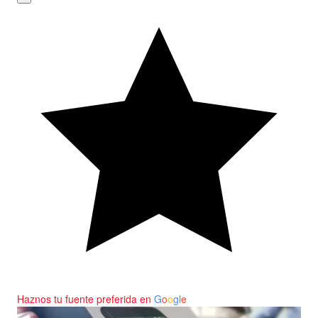
Haznos tu fuente preferida en
G
o
o
g
l
e