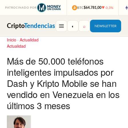
BTC
$64.781,00
▼ 0,3%
PATROCINADO POR
Cripto
Tendencias
◐
⌕
NEWSLETTER
Inicio
·
Actualidad
Actualidad
Más de 50.000 teléfonos
inteligentes impulsados por
Dash y Kripto Mobile se han
vendido en Venezuela en los
últimos 3 meses