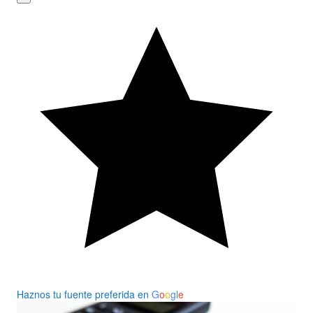
Haznos tu fuente preferida en
G
o
o
g
l
e