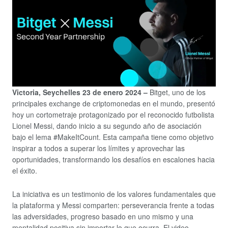
Victoria, Seychelles 23 de enero 2024 –
Bitget, uno de los
principales exchange de criptomonedas en el mundo, presentó
hoy un cortometraje protagonizado por el reconocido futbolista
Lionel Messi, dando inicio a su segundo año de asociación
bajo el lema #MakeItCount. Esta campaña tiene como objetivo
inspirar a todos a superar los límites y aprovechar las
oportunidades, transformando los desafíos en escalones hacia
el éxito.
La iniciativa es un testimonio de los valores fundamentales que
la plataforma y Messi comparten: perseverancia frente a todas
las adversidades, progreso basado en uno mismo y una
mentalidad positiva sin importar lo que ocurra. El video