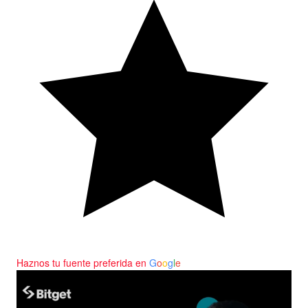
Haznos tu fuente preferida en
G
o
o
g
l
e