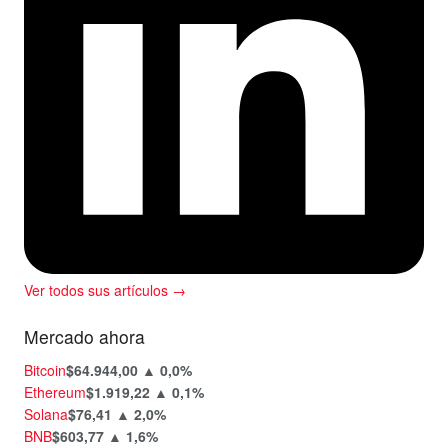
Ver todos sus artículos →
Mercado ahora
Bitcoin
$64.944,00
▲ 0,0%
Ethereum
$1.919,22
▲ 0,1%
Solana
$76,41
▲ 2,0%
BNB
$603,77
▲ 1,6%