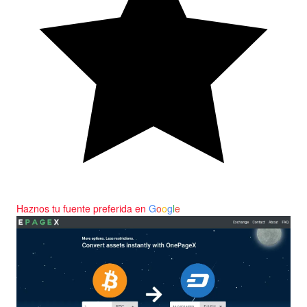
Haznos tu fuente preferida en
G
o
o
g
l
e