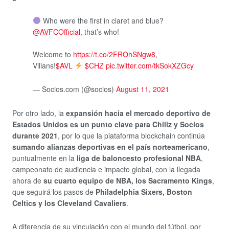
Who were the first in claret and blue?
@AVFCOfficial
, that’s who!
Welcome to
https://t.co/2FROhSNgw8
,
Villans!
$AVL
$CHZ
pic.twitter.com/tkSokXZGcy
— Socios.com (@socios)
August 11, 2021
Por otro lado, la
expansión hacia el mercado deportivo de
Estados Unidos es un punto clave para Chiliz y Socios
durante 2021
, por lo que la plataforma blockchain continúa
sumando alianzas deportivas en el país norteamericano
,
puntualmente en la
liga de baloncesto profesional NBA
,
campeonato de audiencia e impacto global, con la llegada
ahora de
su cuarto equipo de NBA, los Sacramento Kings
,
que seguirá los pasos de
Philadelphia Sixers, Boston
Celtics y los Cleveland Cavaliers
.
A diferencia de su vinculación con el mundo del fútbol, por