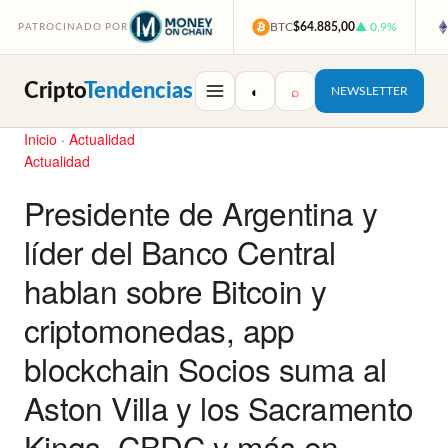
BTC
$64.885,00
▲ 0,9%
PATROCINADO POR
Cripto
Tendencias
◐
⌕
NEWSLETTER
Inicio
·
Actualidad
Actualidad
Presidente de Argentina y
líder del Banco Central
hablan sobre Bitcoin y
criptomonedas, app
blockchain Socios suma al
Aston Villa y los Sacramento
Kings, CBDC y más en