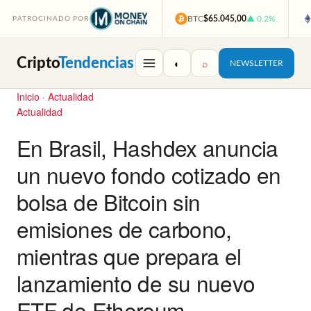
BTC
$65.045,00
▲ 0,2%
PATROCINADO POR
Cripto
Tendencias
◐
⌕
NEWSLETTER
Inicio
·
Actualidad
Actualidad
En Brasil, Hashdex anuncia
un nuevo fondo cotizado en
bolsa de Bitcoin sin
emisiones de carbono,
mientras que prepara el
lanzamiento de su nuevo
ETF de Ethereum