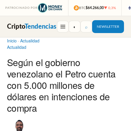
BTC
$64.266,00
▼ 0,3%
PATROCINADO POR
Cripto
Tendencias
◐
⌕
NEWSLETTER
Inicio
·
Actualidad
Actualidad
Según el gobierno
venezolano el Petro cuenta
con 5.000 millones de
dólares en intenciones de
compra