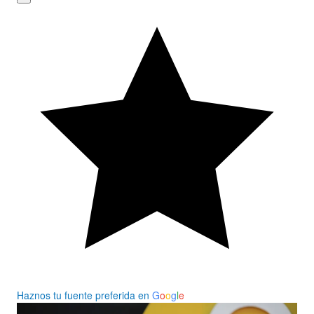
Haznos tu fuente preferida en
G
o
o
g
l
e