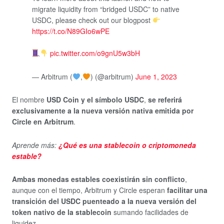
migrate liquidity from “bridged USDC” to native
USDC, please check out our blogpost
https://t.co/N89GIo6wPE
pic.twitter.com/o9gnU5w3bH
— Arbitrum (
,
) (@arbitrum)
June 1, 2023
El nombre
USD Coin y el símbolo USDC
,
se referirá
exclusivamente a la nueva versión nativa emitida por
Circle en Arbitrum
.
Aprende más:
¿Qué es una stablecoin o criptomoneda
estable?
Ambas monedas estables coexistirán sin conflicto
,
aunque con el tiempo, Arbitrum y Circle esperan
facilitar una
transición del USDC puenteado a la nueva versión del
token nativo de la stablecoin
sumando facilidades de
liquidez.