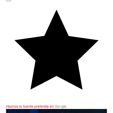
Haznos tu fuente preferida en
G
o
o
g
l
e