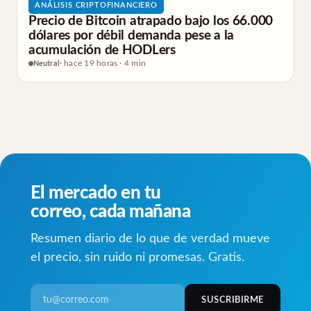
ANÁLISIS CRIPTOFINANCIERO
Precio de Bitcoin atrapado bajo los 66.000
dólares por débil demanda pese a la
acumulación de HODLers
Neutral
· hace 19 horas · 4 min
El mercado en tu
correo, cada mañana
Resumen diario de lo que de verdad mueve
el precio, sin ruido ni promesas. Gratis.
SUSCRIBIRME