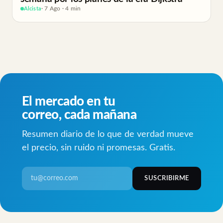
Alcista
· 7 Ago · 4 min
El mercado en tu
correo, cada mañana
Resumen diario de lo que de verdad mueve
el precio, sin ruido ni promesas. Gratis.
SUSCRIBIRME