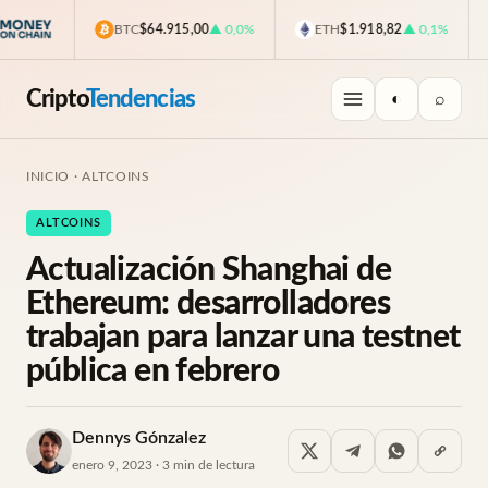
BTC
$64.915,00
▲ 0,0%
ETH
$1.918,82
▲ 0,1%
Cripto
Tendencias
◐
⌕
INICIO
·
ALTCOINS
ALTCOINS
Actualización Shanghai de
Ethereum: desarrolladores
trabajan para lanzar una testnet
pública en febrero
Dennys Gónzalez
enero 9, 2023 · 3 min de lectura