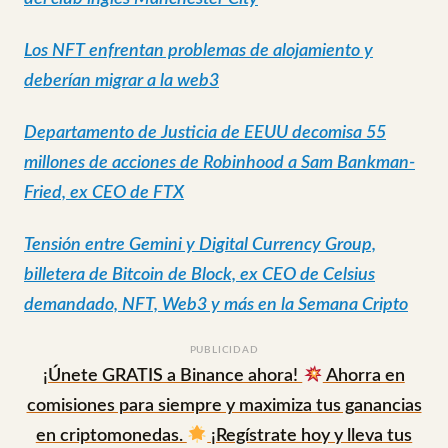
Los NFT enfrentan problemas de alojamiento y
deberían migrar a la web3
Departamento de Justicia de EEUU decomisa 55
millones de acciones de Robinhood a Sam Bankman-
Fried, ex CEO de FTX
Tensión entre Gemini y Digital Currency Group,
billetera de Bitcoin de Block, ex CEO de Celsius
demandado, NFT, Web3 y más en la Semana Cripto
PUBLICIDAD
¡Únete GRATIS a Binance ahora!
Ahorra en
comisiones para siempre y maximiza tus ganancias
en criptomonedas.
¡Regístrate hoy y lleva tus