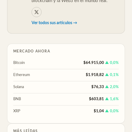
blockchain y la Web3 en el mundo real.
Ver todos sus artículos →
MERCADO AHORA
Bitcoin
$64.915,00
▲ 0,0%
Ethereum
$1.918,82
▲ 0,1%
Solana
$76,33
▲ 2,0%
BNB
$603,81
▲ 1,6%
XRP
$1,04
▲ 0,0%
MÁS LEÍDAS