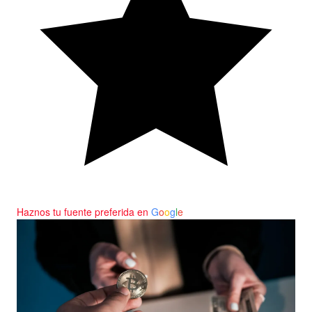
Haznos tu fuente preferida en
G
o
o
g
l
e