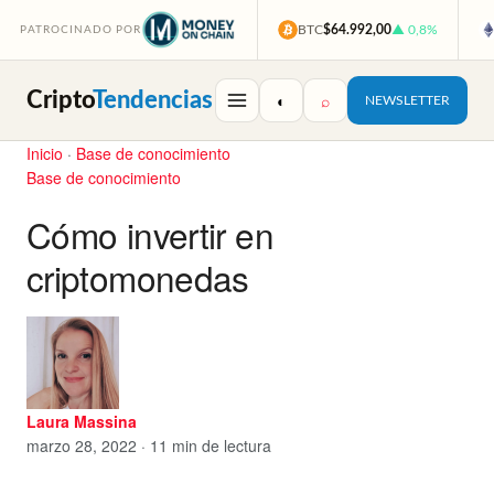
BTC
$64.992,00
▲ 0,8%
PATROCINADO POR
Cripto
Tendencias
◐
⌕
NEWSLETTER
Inicio
·
Base de conocimiento
Base de conocimiento
Cómo invertir en
criptomonedas
Laura Massina
marzo 28, 2022 · 11 min de lectura