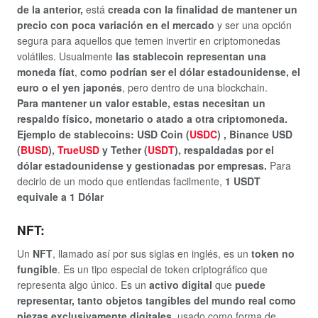
de la anterior,
está
creada con la
finalidad de mantener
un
precio con poca variación en el mercado
y ser una opción
segura para aquellos que temen invertir en criptomonedas
volátiles. Usualmente
las stablecoin representan una
moneda fíat
,
como podrían ser el dólar estadounidense, el
euro o el yen japonés
, pero dentro de una blockchain.
Para mantener un valor estable, estas necesitan un
respaldo físico, monetario o atado a otra criptomoneda.
Ejemplo de stablecoins: USD Coin (
USDC
) , Binance USD
(
BUSD
),
TrueUSD
y Tether (
USDT
), respaldadas por el
dólar estadounidense y gestionadas por empresas.
Para
decirlo de un modo que entiendas facilmente,
1 USDT
equivale a 1 Dólar
NFT:
Un
NFT
, llamado así por sus siglas en inglés, ​es un
token no
fungible
. Es un tipo especial de token criptográfico que
representa algo único. Es un
activo digital
que
puede
representar, tanto objetos tangibles del mundo real como
piezas exclusivamente digitales,
usado como forma de