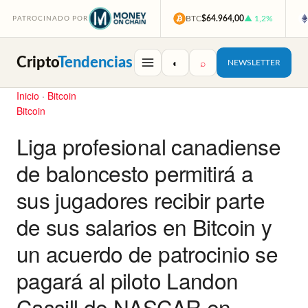
BTC
$64.964,00
▲ 1,2%
PATROCINADO POR
Cripto
Tendencias
◐
⌕
NEWSLETTER
Inicio
·
Bitcoin
Bitcoin
Liga profesional canadiense
de baloncesto permitirá a
sus jugadores recibir parte
de sus salarios en Bitcoin y
un acuerdo de patrocinio se
pagará al piloto Landon
Cassill de NASCAR en