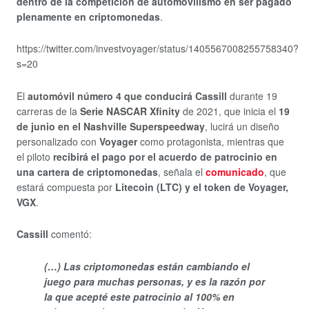
dentro de la competición de automovilismo en ser pagado
plenamente en criptomonedas
.
https://twitter.com/investvoyager/status/1405567008255758340?
s=20
El
automóvil número 4 que conducirá Cassill
durante 19
carreras de la
Serie NASCAR Xfinity
de 2021, que inicia el
19
de junio en el Nashville Superspeedway
, lucirá un diseño
personalizado con
Voyager
como protagonista, mientras que
el piloto
recibirá el pago por el acuerdo de patrocinio en
una cartera de criptomonedas
, señala el
comunicado
, que
estará compuesta por
Litecoin (LTC) y el token de Voyager,
VGX
.
Cassill
comentó:
(…) Las criptomonedas están cambiando el
juego para muchas personas, y es la razón por
la que acepté este patrocinio al 100% en