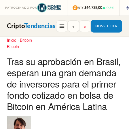
BTC
$64.738,00
▲ 0,3%
PATROCINADO POR
Cripto
Tendencias
◐
⌕
NEWSLETTER
Inicio
·
Bitcoin
Bitcoin
Tras su aprobación en Brasil,
esperan una gran demanda
de inversores para el primer
fondo cotizado en bolsa de
Bitcoin en América Latina