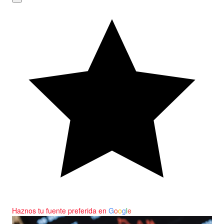
Haznos tu fuente preferida en
G
o
o
g
l
e