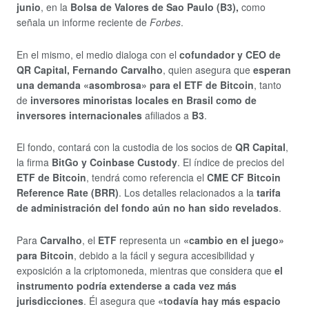
junio
, en la
Bolsa de Valores de Sao Paulo (B3),
como
señala un informe reciente de
Forbes
.
En el mismo, el medio dialoga con el
cofundador y CEO de
QR Capital, Fernando Carvalho
, quien asegura que
esperan
una demanda «asombrosa» para el ETF de Bitcoin
, tanto
de
inversores minoristas locales en Brasil como de
inversores internacionales
afiliados a
B3
.
El fondo, contará con la custodia de los socios de
QR Capital
,
la firma
BitGo y Coinbase Custody
. El índice de precios del
ETF de Bitcoin
, tendrá como referencia el
CME CF Bitcoin
Reference Rate (BRR)
. Los detalles relacionados a la
tarifa
de administración del fondo aún no han sido revelados
.
Para
Carvalho
, el
ETF
representa un
«cambio en el juego»
para Bitcoin
, debido a la fácil y segura accesibilidad y
exposición a la criptomoneda, mientras que considera que
el
instrumento podría extenderse a cada vez más
jurisdicciones
. Él asegura que
«todavía hay más espacio