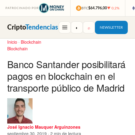
BTC
$64.796,00
▼ 0,2%
PATROCINADO POR
Cripto
Tendencias
◐
⌕
NEWSLETTER
Inicio
·
Blockchain
Blockchain
Banco Santander posibilitará
pagos en blockchain en el
transporte público de Madrid
José Ignacio Mauquer Arguinzones
septiembre 30, 2019 · 2 min de lectura