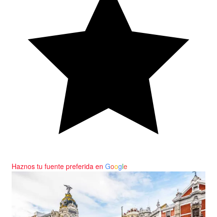
Haznos tu fuente preferida en
G
o
o
g
l
e