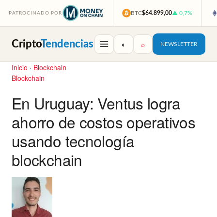
BTC
$64.899,00
▲ 0,7%
PATROCINADO POR
Cripto
Tendencias
◐
⌕
NEWSLETTER
Inicio
·
Blockchain
Blockchain
En Uruguay: Ventus logra
ahorro de costos operativos
usando tecnología
blockchain