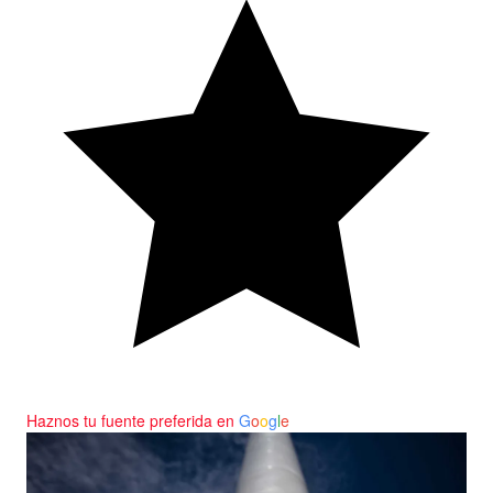
Haznos tu fuente preferida en
G
o
o
g
l
e