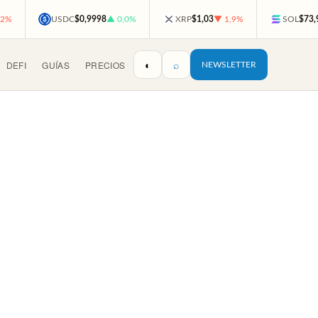
,2%
USDC
$0,9998
▲ 0,0%
XRP
$1,03
▼ 1,9%
SOL
$73,
◐
⌕
DEFI
GUÍAS
PRECIOS
NEWSLETTER