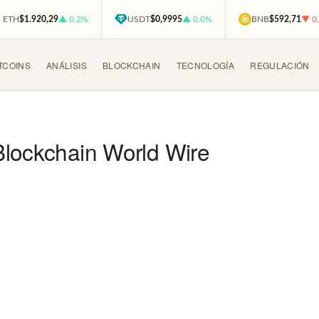
ETH
$1.920,29
▲ 0,2%
USDT
$0,9995
▲ 0,0%
BNB
$592,71
▼ 0
TCOINS
ANÁLISIS
BLOCKCHAIN
TECNOLOGÍA
REGULACIÓN
Blockchain World Wire