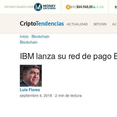
BTC
$64.968,00
▲ 0,3%
PATROCINADO POR
Cripto
Tendencias
ACTUALIDAD
BITCOIN
AL
Inicio
·
Blockchain
Blockchain
IBM lanza su red de pago 
Luis Flores
septiembre 4, 2018 · 2 min de lectura