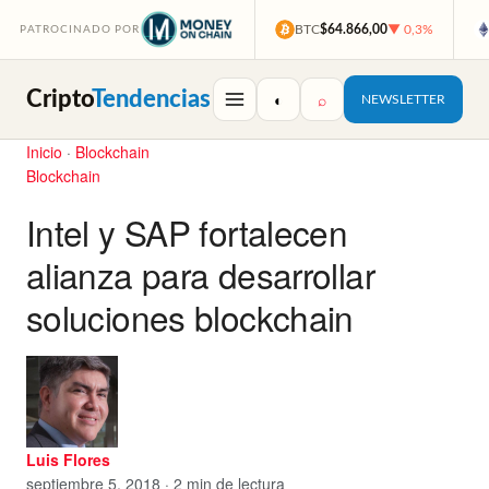
BTC
$64.866,00
▼ 0,3%
PATROCINADO POR
Cripto
Tendencias
◐
⌕
NEWSLETTER
Inicio
·
Blockchain
Blockchain
Intel y SAP fortalecen
alianza para desarrollar
soluciones blockchain
Luis Flores
septiembre 5, 2018 · 2 min de lectura