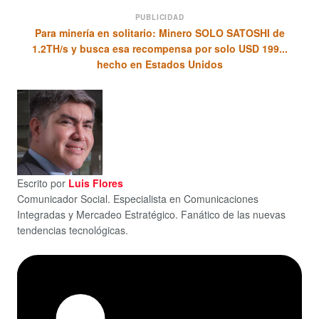
PUBLICIDAD
Para minería en solitario: Minero SOLO SATOSHI de
1.2TH/s y busca esa recompensa por solo USD 199...
hecho en Estados Unidos
Escrito por
Luis Flores
Comunicador Social. Especialista en Comunicaciones
Integradas y Mercadeo Estratégico. Fanático de las nuevas
tendencias tecnológicas.