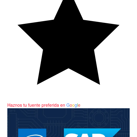
Haznos tu fuente preferida en
G
o
o
g
l
e