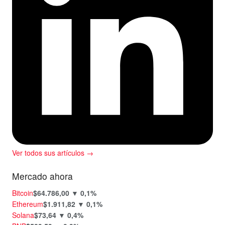
Ver todos sus artículos →
Mercado ahora
Bitcoin
$64.786,00
▼ 0,1%
Ethereum
$1.911,82
▼ 0,1%
Solana
$73,64
▼ 0,4%