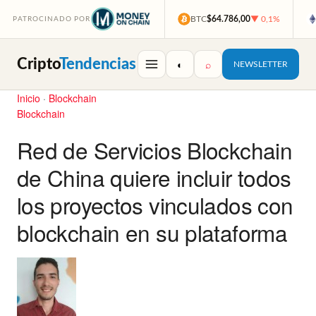
BTC
$64.786,00
▼ 0,1%
PATROCINADO POR
Cripto
Tendencias
◐
⌕
NEWSLETTER
Inicio
·
Blockchain
Blockchain
Red de Servicios Blockchain
de China quiere incluir todos
los proyectos vinculados con
blockchain en su plataforma