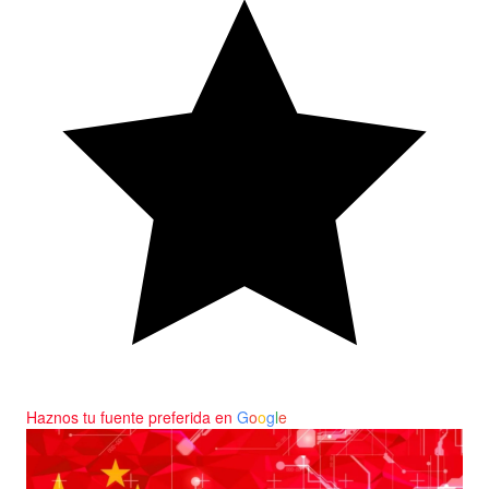
Haznos tu fuente preferida en
G
o
o
g
l
e