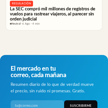
REGULACIÓN
La SEC compró mil millones de registros de
vuelos para rastrear viajeros, al parecer sin
orden judicial
Neutral
· 6 Ago · 4 min
El mercado en tu
correo, cada mañana
Resumen diario de lo que de verdad mueve
el precio, sin ruido ni promesas. Gratis.
SUSCRIBIRME