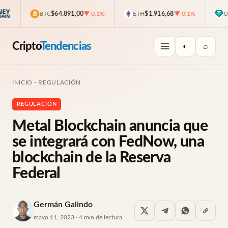
BTC
$64.891,00
▼ 0,1%
ETH
$1.916,68
▼ 0,1%
USD
Cripto
Tendencias
◐
⌕
INICIO
·
REGULACIÓN
REGULACIÓN
Metal Blockchain anuncia que
se integrará con FedNow, una
blockchain de la Reserva
Federal
Germán Galindo
mayo 11, 2023 · 4 min de lectura