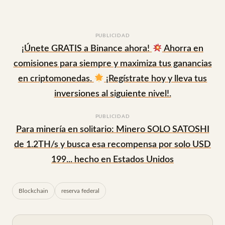
PUBLICIDAD
¡Únete GRATIS a Binance ahora!
Ahorra en
comisiones para siempre y maximiza tus ganancias
en criptomonedas.
¡Regístrate hoy y lleva tus
inversiones al siguiente nivel!.
PUBLICIDAD
Para minería en solitario: Minero SOLO SATOSHI
de 1.2TH/s y busca esa recompensa por solo USD
199... hecho en Estados Unidos
Blockchain
reserva federal