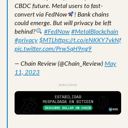
CBDC future. Metal users to fast-
convert via FedNow
! Bank chains
could emerge. But will privacy be left
behind?
#FedNow
#MetalBlockchain
#privacy
$MTL
https://t.co/eNKKY7vkNf
pic.twitter.com/Prw5qH9ng9
— Chain Review (@Chain_Review)
May
11, 2023
PUBLICIDAD